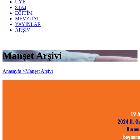
ÜYE
STAJ
EĞİTİM
MEVZUAT
YAYINLAR
ARŞİV
Manşet Arşivi
Anasayfa >
Manşet Arşivi
2024/2. Dönem Geçici Vergi Dönemi
UZATMA...