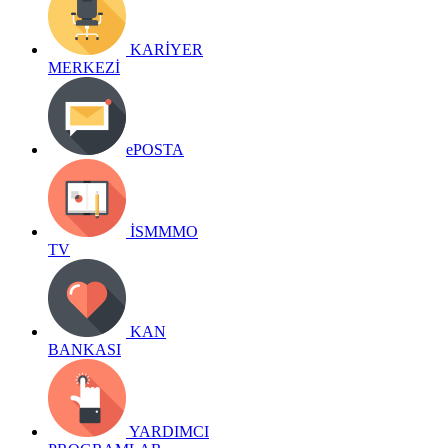
KARİYER
MERKEZİ
ePOSTA
İSMMMO
TV
KAN
BANKASI
YARDIMCI