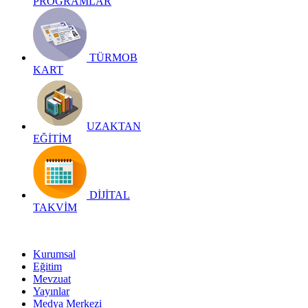
PROGRAMLAR
TÜRMOB
KART
UZAKTAN
EĞİTİM
DİJİTAL
TAKVİM
Kurumsal
Eğitim
Mevzuat
Yayınlar
Medya Merkezi