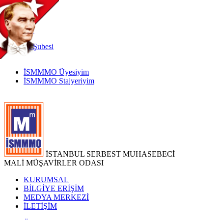
TR
|
EN
İnternet
Şubesi
İSMMMO Üyesiyim
İSMMMO Stajyeriyim
İSTANBUL SERBEST MUHASEBECİ
MALİ MÜŞAVİRLER ODASI
KURUMSAL
BİLGİYE ERİŞİM
MEDYA MERKEZİ
İLETİŞİM