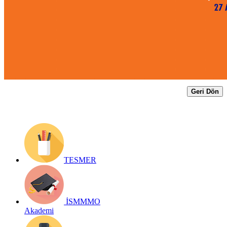
Yayın Tarihi: 7 Ağustos 2024
Detay bilgiler:
https://www.gib.gov.tr/19-agustos-2024-gunu-
sonuna-kadar-verilmesi-gereken-2024-ii-gecici-vergi-donemine-
nisan-mayis
Geri Dön
TESMER
İSMMMO
Akademi