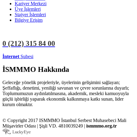
Kariyer Merkezi
Üye İşlemleri
Stajyer İşlemleri
Bilgiye Erişim
0 (212)
315 84 00
İnternet
Şubesi
ÜYE İŞLEMLERİ
STAJYER İŞLEMLERİ
İSMMMO Hakkında
Geleceğe yönelik projeleriyle, üyelerinin gelişimini sağlayan;
Şeffaflığı, denetimi, yeniliği savunan ve çevre sorunlarına duyarlı;
Toplumumuzun aydınlatılmasına, akademik, mesleki kamuoyuyla
güçlü işbirliği yaparak ekonomik kalkınmaya katkı sunan, lider
kurum olmaktır.
© Copyright 2017 ISMMMO İstanbul Serbest Muhasebeci Mali
Müşavirler Odası | Şişli VD. 4810039249 |
ismmmo.org.tr