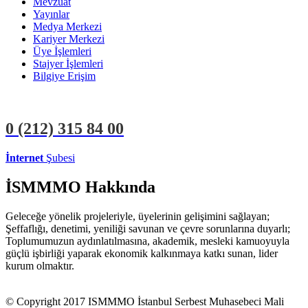
Mevzuat
Yayınlar
Medya Merkezi
Kariyer Merkezi
Üye İşlemleri
Stajyer İşlemleri
Bilgiye Erişim
0 (212)
315 84 00
İnternet
Şubesi
ÜYE İŞLEMLERİ
STAJYER İŞLEMLERİ
İSMMMO Hakkında
Geleceğe yönelik projeleriyle, üyelerinin gelişimini sağlayan;
Şeffaflığı, denetimi, yeniliği savunan ve çevre sorunlarına duyarlı;
Toplumumuzun aydınlatılmasına, akademik, mesleki kamuoyuyla
güçlü işbirliği yaparak ekonomik kalkınmaya katkı sunan, lider
kurum olmaktır.
© Copyright 2017 ISMMMO İstanbul Serbest Muhasebeci Mali