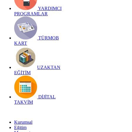
YARDIMCI
PROGRAMLAR
TÜRMOB
KART
UZAKTAN
EĞİTİM
DİJİTAL
TAKVİM
Kurumsal
Eğitim