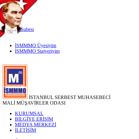
TR
|
EN
İnternet
Şubesi
İSMMMO Üyesiyim
İSMMMO Stajyeriyim
İSTANBUL SERBEST MUHASEBECİ
MALİ MÜŞAVİRLER ODASI
KURUMSAL
BİLGİYE ERİŞİM
MEDYA MERKEZİ
İLETİŞİM