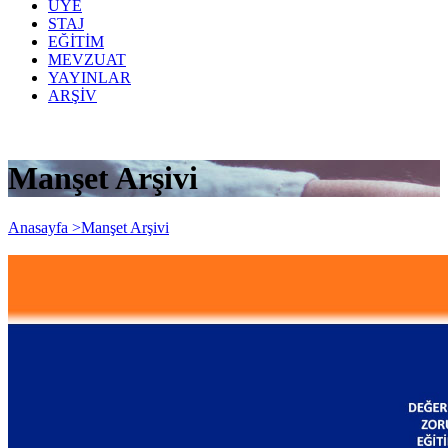
ÜYE
STAJ
EĞİTİM
MEVZUAT
YAYINLAR
ARŞİV
Manşet Arşivi
Anasayfa >
Manşet Arşivi
DUYURU: Değerli Stajyerimiz,
20.09.2024 Cuma günü düzenlenecek