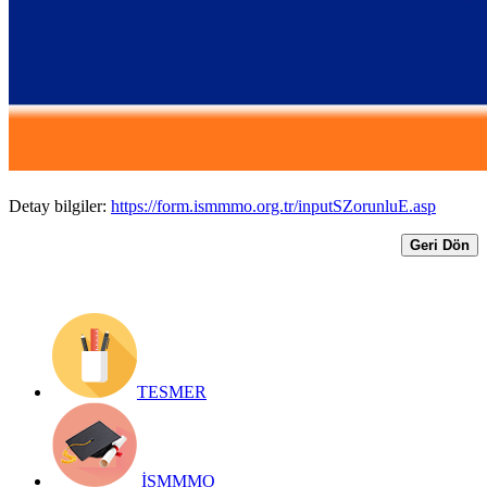
Zorunlu Stajyer Eğitimimizin saati revize
edilmiştir. Eğitimimiz Saat 13.00’te
düzenlenecektir.
Yayın Tarihi: 17 Eylül 2024
Detay bilgiler:
https://form.ismmmo.org.tr/inputSZorunluE.asp
Geri Dön
TESMER
İSMMMO