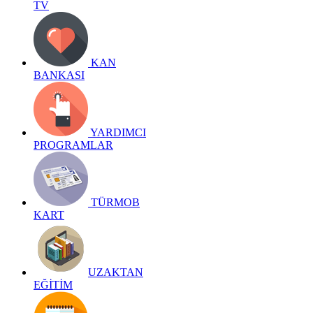
TV
KAN
BANKASI
YARDIMCI
PROGRAMLAR
TÜRMOB
KART
UZAKTAN
EĞİTİM