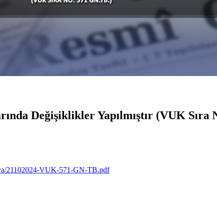
nda Değişiklikler Yapılmıştır (VUK Sıra 
osya/21102024-VUK-571-GN-TB.pdf