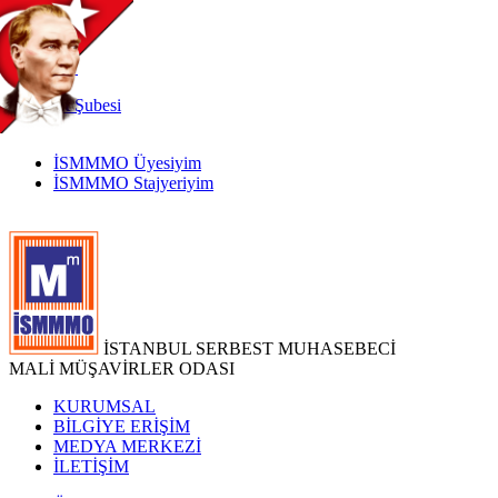
TR
|
EN
İnternet
Şubesi
İSMMMO Üyesiyim
İSMMMO Stajyeriyim
İSTANBUL SERBEST MUHASEBECİ
MALİ MÜŞAVİRLER ODASI
KURUMSAL
BİLGİYE ERİŞİM
MEDYA MERKEZİ
İLETİŞİM