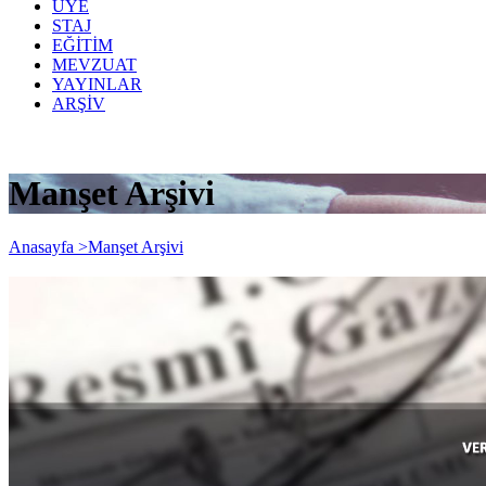
ÜYE
STAJ
EĞİTİM
MEVZUAT
YAYINLAR
ARŞİV
Manşet Arşivi
Anasayfa >
Manşet Arşivi