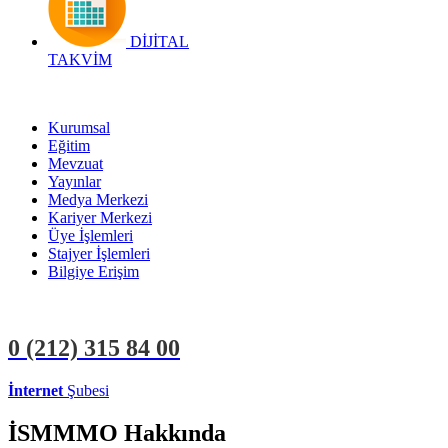
DİJİTAL
TAKVİM
Kurumsal
Eğitim
Mevzuat
Yayınlar
Medya Merkezi
Kariyer Merkezi
Üye İşlemleri
Stajyer İşlemleri
Bilgiye Erişim
0 (212)
315 84 00
İnternet
Şubesi
ÜYE İŞLEMLERİ
STAJYER İŞLEMLERİ
İSMMMO Hakkında