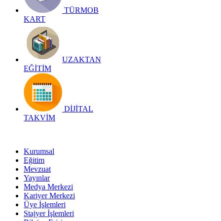
TÜRMOB
KART
UZAKTAN
EĞİTİM
DİJİTAL
TAKVİM
Kurumsal
Eğitim
Mevzuat
Yayınlar
Medya Merkezi
Kariyer Merkezi
Üye İşlemleri
Stajyer İşlemleri