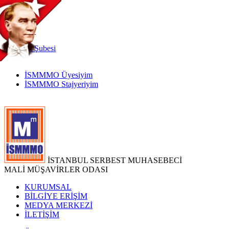
TR
|
EN
İnternet
Şubesi
İSMMMO Üyesiyim
İSMMMO Stajyeriyim
İSTANBUL SERBEST MUHASEBECİ
MALİ MÜŞAVİRLER ODASI
KURUMSAL
BİLGİYE ERİŞİM
MEDYA MERKEZİ
İLETİŞİM