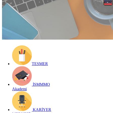
Yayın Tarihi: 5 Ocak 2025
Detay bilgiler:
https://dergilik.ismmmo.org.tr/bizdenhaberler/371/
Geri Dön
TESMER
İSMMMO
Akademi
KARİYER