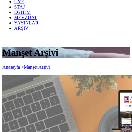
ÜYE
STAJ
EĞİTİM
MEVZUAT
YAYINLAR
ARŞİV
Manşet Arşivi
Anasayfa >
Manşet Arşivi
Bizden Haberler 371