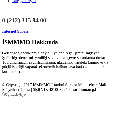
Bilgiye Erişim
0 (212)
315 84 00
İnternet
Şubesi
ÜYE İŞLEMLERİ
STAJYER İŞLEMLERİ
İSMMMO Hakkında
Geleceğe yönelik projeleriyle, üyelerinin gelişimini sağlayan;
Şeffaflığı, denetimi, yeniliği savunan ve çevre sorunlarına duyarlı;
Toplumumuzun aydınlatılmasına, akademik, mesleki kamuoyuyla
güçlü işbirliği yaparak ekonomik kalkınmaya katkı sunan, lider
kurum olmaktır.
© Copyright 2017 ISMMMO İstanbul Serbest Muhasebeci Mali
Müşavirler Odası | Şişli VD. 4810039249 |
ismmmo.org.tr