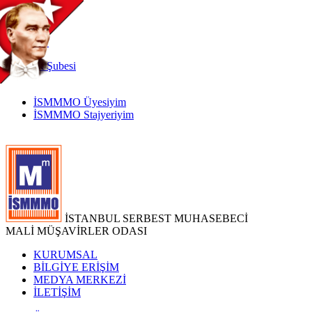
TR
|
EN
İnternet
Şubesi
İSMMMO Üyesiyim
İSMMMO Stajyeriyim
İSTANBUL SERBEST MUHASEBECİ
MALİ MÜŞAVİRLER ODASI
KURUMSAL
BİLGİYE ERİŞİM
MEDYA MERKEZİ
İLETİŞİM