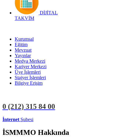
DİJİTAL
TAKVİM
Kurumsal
Eğitim
Mevzuat
Yayınlar
Medya Merkezi
Kariyer Merkezi
Üye İşlemleri
Stajyer İşlemleri
Bilgiye Erişim
0 (212)
315 84 00
İnternet
Şubesi
ÜYE İŞLEMLERİ
STAJYER İŞLEMLERİ
İSMMMO Hakkında