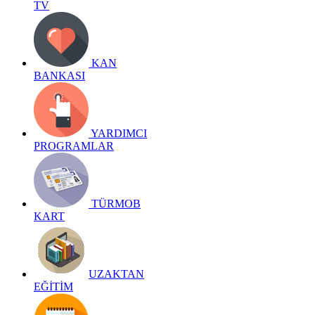
TV
KAN
BANKASI
YARDIMCI
PROGRAMLAR
TÜRMOB
KART
UZAKTAN
EĞİTİM