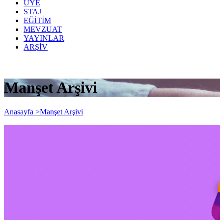
ÜYE
STAJ
EĞİTİM
MEVZUAT
YAYINLAR
ARŞİV
Manşet Arşivi
Anasayfa >
Manşet Arşivi