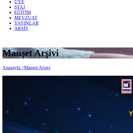
ÜYE
STAJ
EĞİTİM
MEVZUAT
YAYINLAR
ARŞİV
Manşet Arşivi
Anasayfa >
Manşet Arşivi