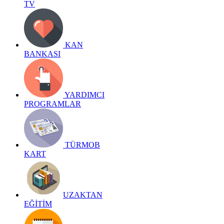
TV
KAN
BANKASI
YARDIMCI
PROGRAMLAR
TÜRMOB
KART
UZAKTAN
EĞİTİM