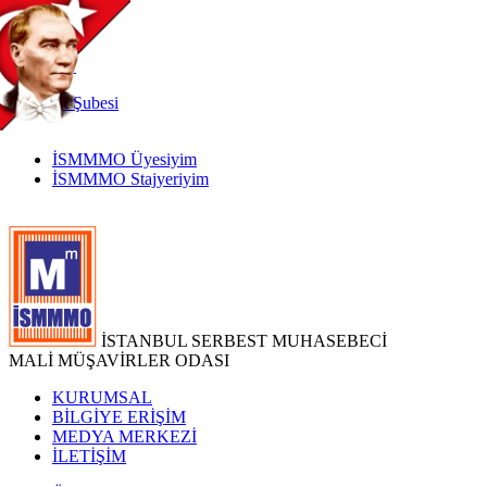
TR
|
EN
İnternet
Şubesi
İSMMMO Üyesiyim
İSMMMO Stajyeriyim
İSTANBUL SERBEST MUHASEBECİ
MALİ MÜŞAVİRLER ODASI
KURUMSAL
BİLGİYE ERİŞİM
MEDYA MERKEZİ
İLETİŞİM