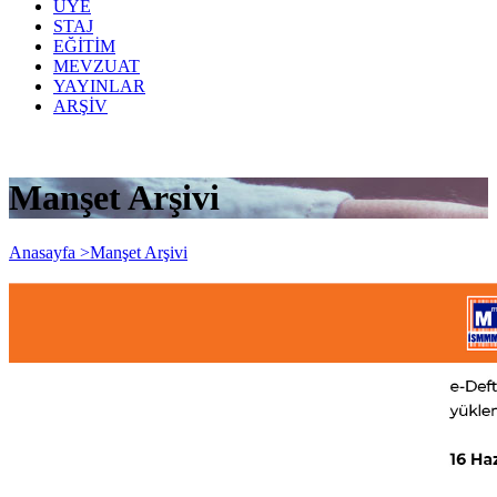
ÜYE
STAJ
EĞİTİM
MEVZUAT
YAYINLAR
ARŞİV
Manşet Arşivi
Anasayfa >
Manşet Arşivi
Elektronik Defterlerin Uzatma Süreleri
Hakkında...