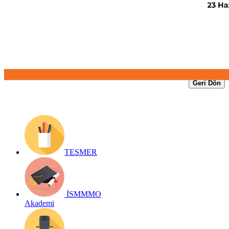
Yayın Tarihi: 3 Haziran 2025
Detay bilgiler:
https://www.ismmmo.org.tr/dosya/5521/Mevzuat-
Dosya/03062025-elektronik-defter-uzatma-surelieri.pdf
Geri Dön
TESMER
İSMMMO
Akademi