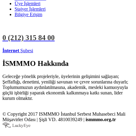
Üye İşlemleri
Stajyer İşlemleri
Bilgiye Erişim
0 (212)
315 84 00
İnternet
Şubesi
ÜYE İŞLEMLERİ
STAJYER İŞLEMLERİ
İSMMMO Hakkında
Geleceğe yönelik projeleriyle, üyelerinin gelişimini sağlayan;
Şeffaflığı, denetimi, yeniliği savunan ve çevre sorunlarına duyarlı;
Toplumumuzun aydınlatılmasına, akademik, mesleki kamuoyuyla
güçlü işbirliği yaparak ekonomik kalkınmaya katkı sunan, lider
kurum olmaktır.
© Copyright 2017 ISMMMO İstanbul Serbest Muhasebeci Mali
Müşavirler Odası | Şişli VD. 4810039249 |
ismmmo.org.tr