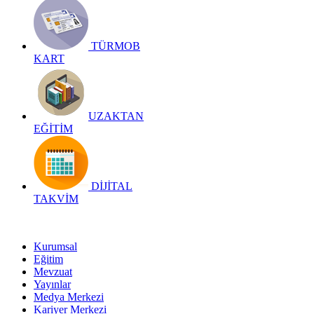
TÜRMOB
KART
UZAKTAN
EĞİTİM
DİJİTAL
TAKVİM
Kurumsal
Eğitim
Mevzuat
Yayınlar
Medya Merkezi
Kariyer Merkezi