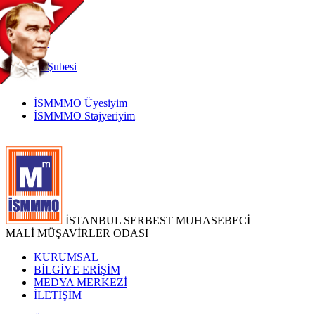
TR
|
EN
İnternet
Şubesi
İSMMMO Üyesiyim
İSMMMO Stajyeriyim
İSTANBUL SERBEST MUHASEBECİ
MALİ MÜŞAVİRLER ODASI
KURUMSAL
BİLGİYE ERİŞİM
MEDYA MERKEZİ
İLETİŞİM