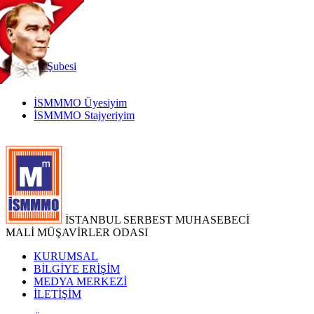
TR
|
EN
İnternet
Şubesi
İSMMMO Üyesiyim
İSMMMO Stajyeriyim
İSTANBUL SERBEST MUHASEBECİ
MALİ MÜŞAVİRLER ODASI
KURUMSAL
BİLGİYE ERİŞİM
MEDYA MERKEZİ
İLETİŞİM