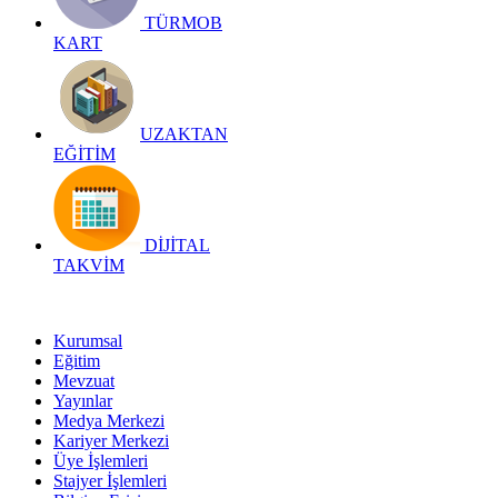
TÜRMOB
KART
UZAKTAN
EĞİTİM
DİJİTAL
TAKVİM
Kurumsal
Eğitim
Mevzuat
Yayınlar
Medya Merkezi
Kariyer Merkezi
Üye İşlemleri
Stajyer İşlemleri