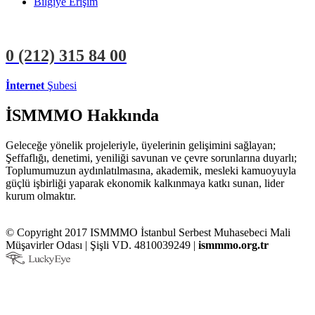
Bilgiye Erişim
0 (212)
315 84 00
İnternet
Şubesi
ÜYE İŞLEMLERİ
STAJYER İŞLEMLERİ
İSMMMO Hakkında
Geleceğe yönelik projeleriyle, üyelerinin gelişimini sağlayan;
Şeffaflığı, denetimi, yeniliği savunan ve çevre sorunlarına duyarlı;
Toplumumuzun aydınlatılmasına, akademik, mesleki kamuoyuyla
güçlü işbirliği yaparak ekonomik kalkınmaya katkı sunan, lider
kurum olmaktır.
© Copyright 2017 ISMMMO İstanbul Serbest Muhasebeci Mali
Müşavirler Odası | Şişli VD. 4810039249 |
ismmmo.org.tr