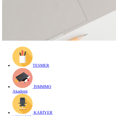
Yayın Tarihi: 20 Haziran 2025
Detay bilgiler:
https://ismmmo.org.tr/Yayinlar/ismmmonomi--9
Geri Dön
TESMER
İSMMMO
Akademi
KARİYER