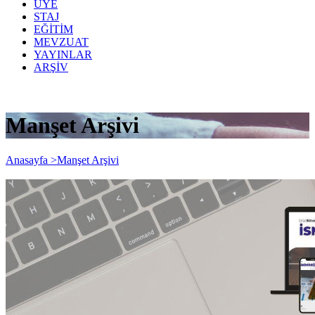
ÜYE
STAJ
EĞİTİM
MEVZUAT
YAYINLAR
ARŞİV
Manşet Arşivi
Anasayfa >
Manşet Arşivi
ISMMMONOMI 65'inci sayı yayınlandı.