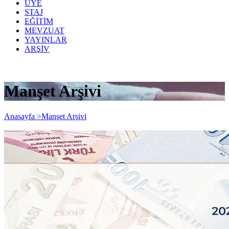
ÜYE
STAJ
EĞİTİM
MEVZUAT
YAYINLAR
ARŞİV
Manşet Arşivi
Anasayfa >
Manşet Arşivi
2026 Yılında Geçerli Olacak Yeni Asgari
Ücret 28 Bin 75 Lira 50 Kuruş Olarak