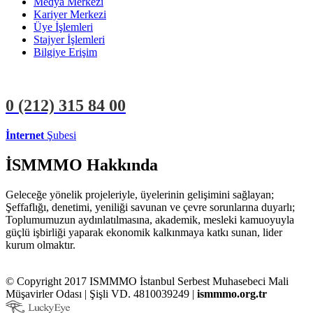
Medya Merkezi
Kariyer Merkezi
Üye İşlemleri
Stajyer İşlemleri
Bilgiye Erişim
0 (212)
315 84 00
İnternet
Şubesi
ÜYE İŞLEMLERİ
STAJYER İŞLEMLERİ
İSMMMO Hakkında
Geleceğe yönelik projeleriyle, üyelerinin gelişimini sağlayan;
Şeffaflığı, denetimi, yeniliği savunan ve çevre sorunlarına duyarlı;
Toplumumuzun aydınlatılmasına, akademik, mesleki kamuoyuyla
güçlü işbirliği yaparak ekonomik kalkınmaya katkı sunan, lider
kurum olmaktır.
© Copyright 2017 ISMMMO İstanbul Serbest Muhasebeci Mali
Müşavirler Odası | Şişli VD. 4810039249 |
ismmmo.org.tr