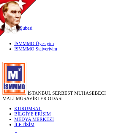
TR
|
EN
İnternet
Şubesi
İSMMMO Üyesiyim
İSMMMO Stajyeriyim
İSTANBUL SERBEST MUHASEBECİ
MALİ MÜŞAVİRLER ODASI
KURUMSAL
BİLGİYE ERİŞİM
MEDYA MERKEZİ
İLETİŞİM