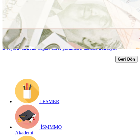
Belirlendi
Yayın Tarihi: 24 Aralık 2025
Detay bilgiler:
https://www.ismmmo.org.tr/dosya/5795/Mevzuat-
Dosya/24122025-asgari-ucret-parametre-tablosu-2026.pdf
Geri Dön
TESMER
İSMMMO
Akademi