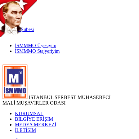
TR
|
EN
İnternet
Şubesi
İSMMMO Üyesiyim
İSMMMO Stajyeriyim
İSTANBUL SERBEST MUHASEBECİ
MALİ MÜŞAVİRLER ODASI
KURUMSAL
BİLGİYE ERİŞİM
MEDYA MERKEZİ
İLETİŞİM