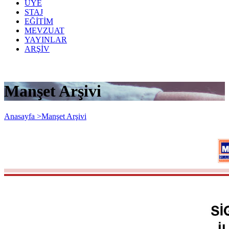
ÜYE
STAJ
EĞİTİM
MEVZUAT
YAYINLAR
ARŞİV
Manşet Arşivi
Anasayfa >
Manşet Arşivi
Mevzuat Sirküleri 2026/34-1: Yemek
Hizmetinden Sigorta Primi Alınmasına