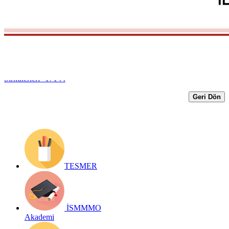
İlişkin Usul ve Esaslar
Yayın Tarihi: 9 Mayıs 2026
Detay bilgiler:
https://ismmmo.org.tr/Yayin/2026-Mevzuat-
Sirkulerleri--17144
Geri Dön
TESMER
İSMMMO
Akademi