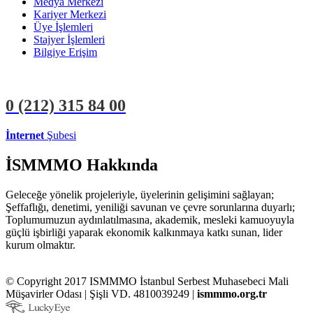
Medya Merkezi
Kariyer Merkezi
Üye İşlemleri
Stajyer İşlemleri
Bilgiye Erişim
0 (212)
315 84 00
İnternet
Şubesi
ÜYE İŞLEMLERİ
STAJYER İŞLEMLERİ
İSMMMO Hakkında
Geleceğe yönelik projeleriyle, üyelerinin gelişimini sağlayan;
Şeffaflığı, denetimi, yeniliği savunan ve çevre sorunlarına duyarlı;
Toplumumuzun aydınlatılmasına, akademik, mesleki kamuoyuyla
güçlü işbirliği yaparak ekonomik kalkınmaya katkı sunan, lider
kurum olmaktır.
© Copyright 2017 ISMMMO İstanbul Serbest Muhasebeci Mali
Müşavirler Odası | Şişli VD. 4810039249 |
ismmmo.org.tr