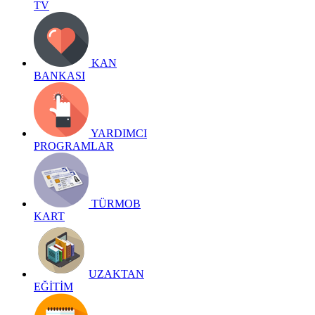
TV
KAN
BANKASI
YARDIMCI
PROGRAMLAR
TÜRMOB
KART
UZAKTAN
EĞİTİM