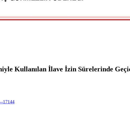
iyle Kullanılan İlave İzin Sürelerinde Geç
i--17144