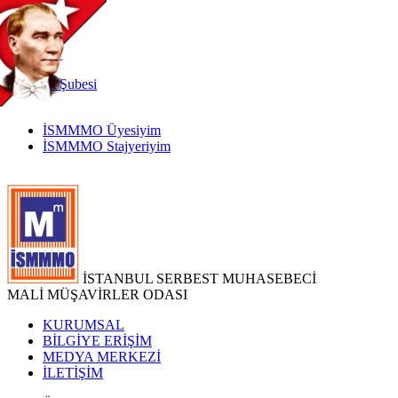
TR
|
EN
İnternet
Şubesi
İSMMMO Üyesiyim
İSMMMO Stajyeriyim
İSTANBUL SERBEST MUHASEBECİ
MALİ MÜŞAVİRLER ODASI
KURUMSAL
BİLGİYE ERİŞİM
MEDYA MERKEZİ
İLETİŞİM