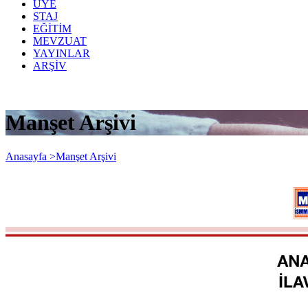
ÜYE
STAJ
EĞİTİM
MEVZUAT
YAYINLAR
ARŞİV
Manşet Arşivi
Anasayfa >
Manşet Arşivi