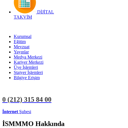
DİJİTAL
TAKVİM
Kurumsal
Eğitim
Mevzuat
Yayınlar
Medya Merkezi
Kariyer Merkezi
Üye İşlemleri
Stajyer İşlemleri
Bilgiye Erişim
0 (212)
315 84 00
İnternet
Şubesi
ÜYE İŞLEMLERİ
STAJYER İŞLEMLERİ
İSMMMO Hakkında