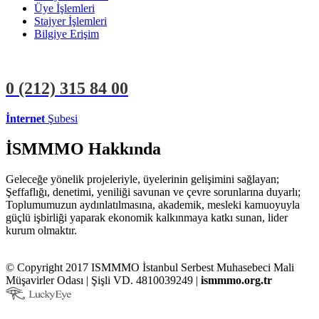
Üye İşlemleri
Stajyer İşlemleri
Bilgiye Erişim
0 (212)
315 84 00
İnternet
Şubesi
ÜYE İŞLEMLERİ
STAJYER İŞLEMLERİ
İSMMMO Hakkında
Geleceğe yönelik projeleriyle, üyelerinin gelişimini sağlayan;
Şeffaflığı, denetimi, yeniliği savunan ve çevre sorunlarına duyarlı;
Toplumumuzun aydınlatılmasına, akademik, mesleki kamuoyuyla
güçlü işbirliği yaparak ekonomik kalkınmaya katkı sunan, lider
kurum olmaktır.
© Copyright 2017 ISMMMO İstanbul Serbest Muhasebeci Mali
Müşavirler Odası | Şişli VD. 4810039249 |
ismmmo.org.tr