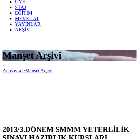
ÜYE
STAJ
EĞİTİM
MEVZUAT
YAYINLAR
ARŞİV
Manşet Arşivi
Anasayfa >
Manşet Arşivi
2013/3.DÖNEM SMMM YETERLİLİK
SINAVI HAZIRLIK KURSLARI