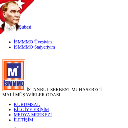
TR
|
EN
İnternet
Şubesi
İSMMMO Üyesiyim
İSMMMO Stajyeriyim
İSTANBUL SERBEST MUHASEBECİ
MALİ MÜŞAVİRLER ODASI
KURUMSAL
BİLGİYE ERİŞİM
MEDYA MERKEZİ
İLETİŞİM