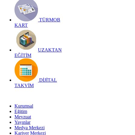
TÜRMOB
KART
UZAKTAN
EĞİTİM
DİJİTAL
TAKVİM
Kurumsal
Eğitim
Mevzuat
Yayınlar
Medya Merkezi
Kariyer Merkezi