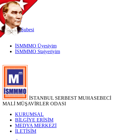
TR
|
EN
İnternet
Şubesi
İSMMMO Üyesiyim
İSMMMO Stajyeriyim
İSTANBUL SERBEST MUHASEBECİ
MALİ MÜŞAVİRLER ODASI
KURUMSAL
BİLGİYE ERİŞİM
MEDYA MERKEZİ
İLETİŞİM