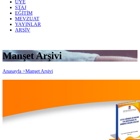
ÜYE
STAJ
EĞİTİM
MEVZUAT
YAYINLAR
ARŞİV
Manşet Arşivi
Anasayfa >
Manşet Arşivi
e-Kitap: Sosyal Güvenlik Sisteminde Son
Değişiklikler ve Bilinmesi Gereken