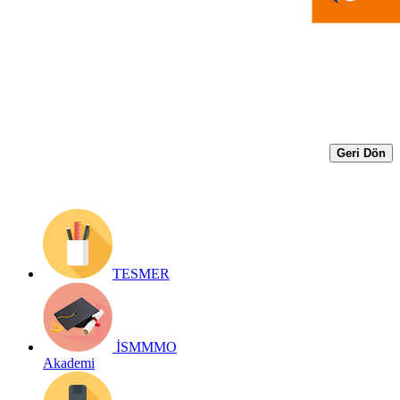
Detaylar
Yayın Tarihi: 18 Mayıs 2026
Detay bilgiler:
https://ismmmo.org.tr/Yayinlar/E-Kitap--3
Geri Dön
TESMER
İSMMMO
Akademi