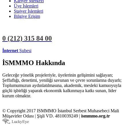
Kariyer Merkezi
Üye İşlemleri
Stajyer İşlemleri
Bilgiye Erişim
0 (212)
315 84 00
İnternet
Şubesi
ÜYE İŞLEMLERİ
STAJYER İŞLEMLERİ
İSMMMO Hakkında
Geleceğe yönelik projeleriyle, üyelerinin gelişimini sağlayan;
Şeffaflığı, denetimi, yeniliği savunan ve çevre sorunlarına duyarlı;
Toplumumuzun aydınlatılmasına, akademik, mesleki kamuoyuyla
güçlü işbirliği yaparak ekonomik kalkınmaya katkı sunan, lider
kurum olmaktır.
© Copyright 2017 ISMMMO İstanbul Serbest Muhasebeci Mali
Müşavirler Odası | Şişli VD. 4810039249 |
ismmmo.org.tr