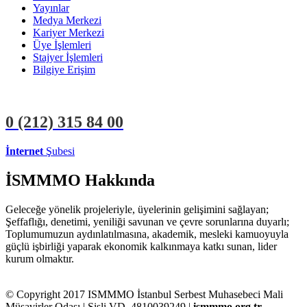
Yayınlar
Medya Merkezi
Kariyer Merkezi
Üye İşlemleri
Stajyer İşlemleri
Bilgiye Erişim
0 (212)
315 84 00
İnternet
Şubesi
ÜYE İŞLEMLERİ
STAJYER İŞLEMLERİ
İSMMMO Hakkında
Geleceğe yönelik projeleriyle, üyelerinin gelişimini sağlayan;
Şeffaflığı, denetimi, yeniliği savunan ve çevre sorunlarına duyarlı;
Toplumumuzun aydınlatılmasına, akademik, mesleki kamuoyuyla
güçlü işbirliği yaparak ekonomik kalkınmaya katkı sunan, lider
kurum olmaktır.
© Copyright 2017 ISMMMO İstanbul Serbest Muhasebeci Mali
Müşavirler Odası | Şişli VD. 4810039249 |
ismmmo.org.tr