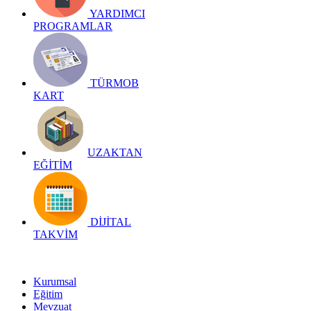
YARDIMCI
PROGRAMLAR
TÜRMOB
KART
UZAKTAN
EĞİTİM
DİJİTAL
TAKVİM
Kurumsal
Eğitim
Mevzuat