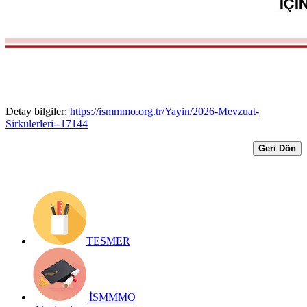
ve Yurtiçinde Bulunan Varlıklar İçin
Bildirimde Bulunma Usulü
Yayın Tarihi: 7 Temmuz 2026
Detay bilgiler:
https://ismmmo.org.tr/Yayin/2026-Mevzuat-
Sirkulerleri--17144
Geri Dön
TESMER
İSMMMO