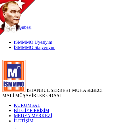
TR
|
EN
İnternet
Şubesi
İSMMMO Üyesiyim
İSMMMO Stajyeriyim
İSTANBUL SERBEST MUHASEBECİ
MALİ MÜŞAVİRLER ODASI
KURUMSAL
BİLGİYE ERİŞİM
MEDYA MERKEZİ
İLETİŞİM