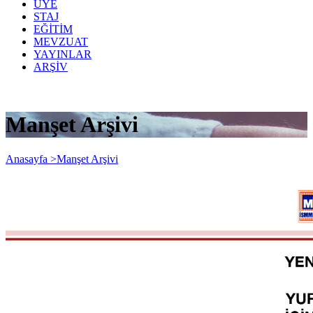
ÜYE
STAJ
EĞİTİM
MEVZUAT
YAYINLAR
ARŞİV
Manşet Arşivi
Anasayfa >
Manşet Arşivi
Mevzuat Sirküleri 2026/56-1: Yeni Varlık
Barışı Düzenlemesi Kapsamında Yurtdışı