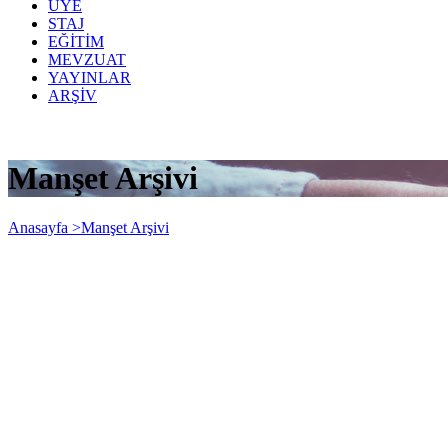
ÜYE
STAJ
EĞİTİM
MEVZUAT
YAYINLAR
ARŞİV
Manşet Arşivi
Anasayfa >
Manşet Arşivi