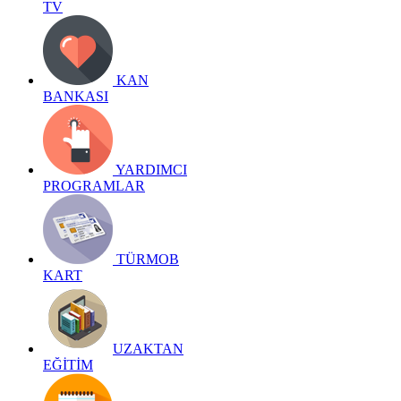
TV
KAN
BANKASI
YARDIMCI
PROGRAMLAR
TÜRMOB
KART
UZAKTAN
EĞİTİM