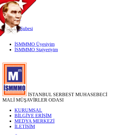
TR
|
EN
İnternet
Şubesi
İSMMMO Üyesiyim
İSMMMO Stajyeriyim
İSTANBUL SERBEST MUHASEBECİ
MALİ MÜŞAVİRLER ODASI
KURUMSAL
BİLGİYE ERİŞİM
MEDYA MERKEZİ
İLETİŞİM