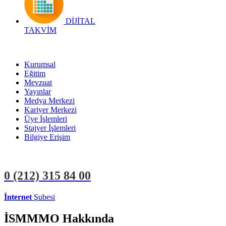
DİJİTAL
TAKVİM
Kurumsal
Eğitim
Mevzuat
Yayınlar
Medya Merkezi
Kariyer Merkezi
Üye İşlemleri
Stajyer İşlemleri
Bilgiye Erişim
0 (212)
315 84 00
İnternet
Şubesi
ÜYE İŞLEMLERİ
STAJYER İŞLEMLERİ
İSMMMO Hakkında