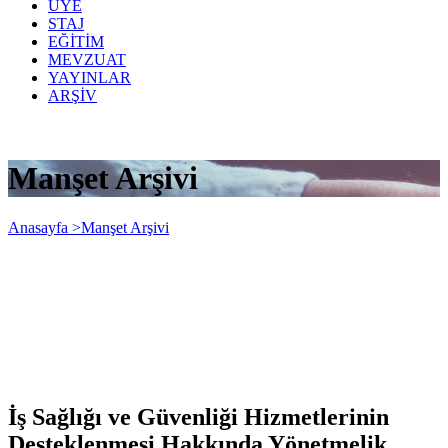
ÜYE
STAJ
EĞİTİM
MEVZUAT
YAYINLAR
ARŞİV
Manşet Arşivi
Anasayfa >
Manşet Arşivi
İş Sağlığı ve Güvenliği Hizmetlerinin
Desteklenmesi Hakkında Yönetmelik