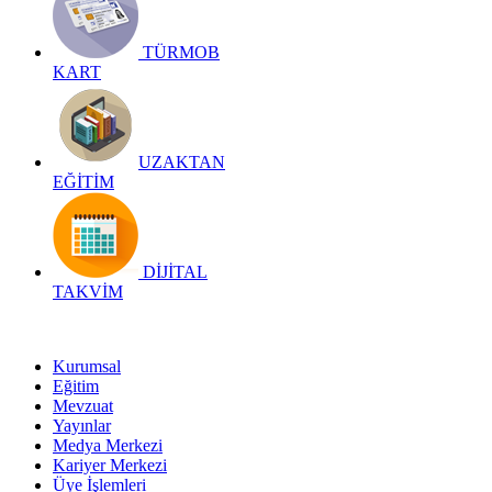
TÜRMOB
KART
UZAKTAN
EĞİTİM
DİJİTAL
TAKVİM
Kurumsal
Eğitim
Mevzuat
Yayınlar
Medya Merkezi
Kariyer Merkezi
Üye İşlemleri