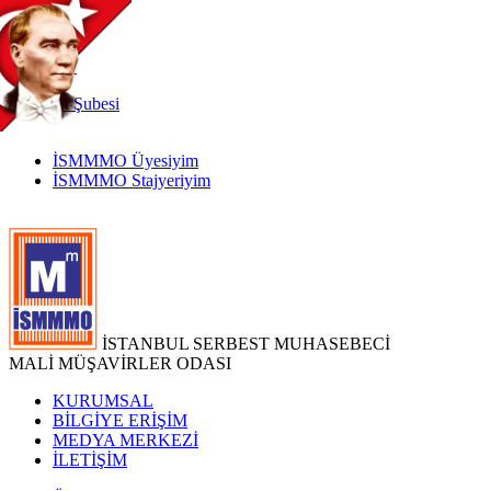
TR
|
EN
İnternet
Şubesi
İSMMMO Üyesiyim
İSMMMO Stajyeriyim
İSTANBUL SERBEST MUHASEBECİ
MALİ MÜŞAVİRLER ODASI
KURUMSAL
BİLGİYE ERİŞİM
MEDYA MERKEZİ
İLETİŞİM