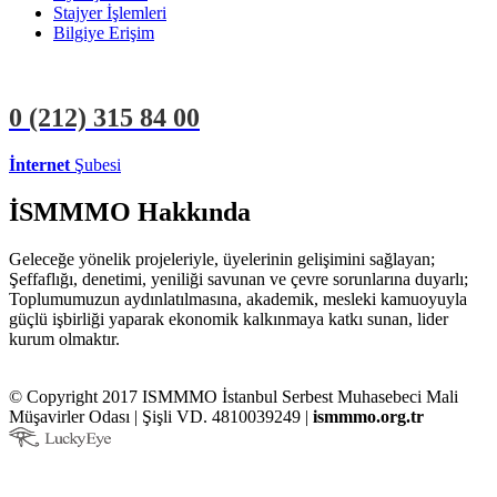
Stajyer İşlemleri
Bilgiye Erişim
0 (212)
315 84 00
İnternet
Şubesi
ÜYE İŞLEMLERİ
STAJYER İŞLEMLERİ
İSMMMO Hakkında
Geleceğe yönelik projeleriyle, üyelerinin gelişimini sağlayan;
Şeffaflığı, denetimi, yeniliği savunan ve çevre sorunlarına duyarlı;
Toplumumuzun aydınlatılmasına, akademik, mesleki kamuoyuyla
güçlü işbirliği yaparak ekonomik kalkınmaya katkı sunan, lider
kurum olmaktır.
© Copyright 2017 ISMMMO İstanbul Serbest Muhasebeci Mali
Müşavirler Odası | Şişli VD. 4810039249 |
ismmmo.org.tr