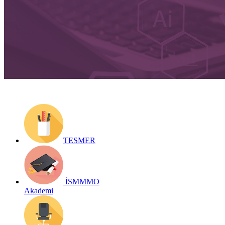
Yayın Tarihi: 3 Eylül 2025
Detay bilgiler:
https://form.ismmmo.org.tr/Akademi/
Geri Dön
TESMER
İSMMMO
Akademi