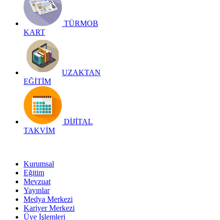
TÜRMOB
KART
UZAKTAN
EĞİTİM
DİJİTAL
TAKVİM
Kurumsal
Eğitim
Mevzuat
Yayınlar
Medya Merkezi
Kariyer Merkezi
Üye İşlemleri