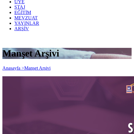
ÜYE
STAJ
EĞİTİM
MEVZUAT
YAYINLAR
ARŞİV
Manşet Arşivi
Anasayfa >
Manşet Arşivi
Kapsamlı TFRS Sertifika Programı (5.
Dönem)