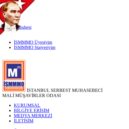
TR
|
EN
İnternet
Şubesi
İSMMMO Üyesiyim
İSMMMO Stajyeriyim
İSTANBUL SERBEST MUHASEBECİ
MALİ MÜŞAVİRLER ODASI
KURUMSAL
BİLGİYE ERİŞİM
MEDYA MERKEZİ
İLETİŞİM