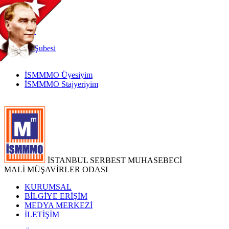
TR
|
EN
İnternet
Şubesi
İSMMMO Üyesiyim
İSMMMO Stajyeriyim
İSTANBUL SERBEST MUHASEBECİ
MALİ MÜŞAVİRLER ODASI
KURUMSAL
BİLGİYE ERİŞİM
MEDYA MERKEZİ
İLETİŞİM