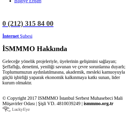
Bilgiye Erişim
0 (212)
315 84 00
İnternet
Şubesi
ÜYE İŞLEMLERİ
STAJYER İŞLEMLERİ
İSMMMO Hakkında
Geleceğe yönelik projeleriyle, üyelerinin gelişimini sağlayan;
Şeffaflığı, denetimi, yeniliği savunan ve çevre sorunlarına duyarlı;
Toplumumuzun aydınlatılmasına, akademik, mesleki kamuoyuyla
güçlü işbirliği yaparak ekonomik kalkınmaya katkı sunan, lider
kurum olmaktır.
© Copyright 2017 ISMMMO İstanbul Serbest Muhasebeci Mali
Müşavirler Odası | Şişli VD. 4810039249 |
ismmmo.org.tr