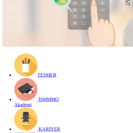
Yayın Tarihi: 2 Aralık 2025
Detay bilgiler:
https://form.ismmmo.org.tr/Akademi/
Geri Dön
TESMER
İSMMMO
Akademi
KARİYER