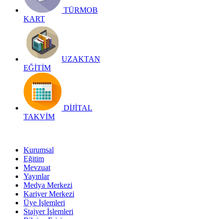
TÜRMOB
KART
UZAKTAN
EĞİTİM
DİJİTAL
TAKVİM
Kurumsal
Eğitim
Mevzuat
Yayınlar
Medya Merkezi
Kariyer Merkezi
Üye İşlemleri
Stajyer İşlemleri