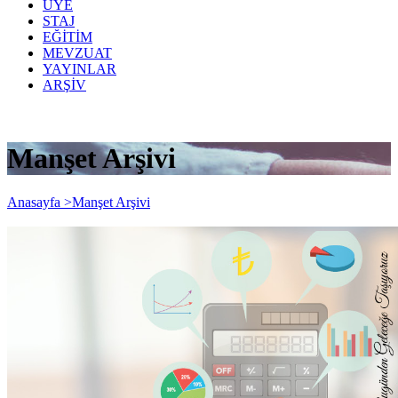
ÜYE
STAJ
EĞİTİM
MEVZUAT
YAYINLAR
ARŞİV
Manşet Arşivi
Anasayfa >
Manşet Arşivi
Bilirkişilikte Nitelikli Hesaplamalar