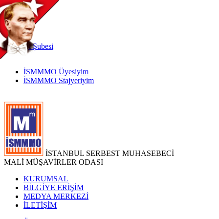
TR
|
EN
İnternet
Şubesi
İSMMMO Üyesiyim
İSMMMO Stajyeriyim
İSTANBUL SERBEST MUHASEBECİ
MALİ MÜŞAVİRLER ODASI
KURUMSAL
BİLGİYE ERİŞİM
MEDYA MERKEZİ
İLETİŞİM