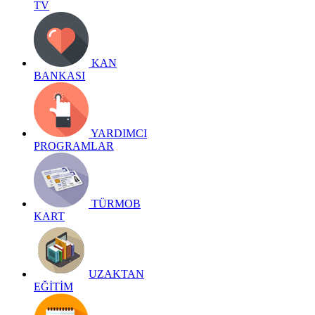
TV
KAN
BANKASI
YARDIMCI
PROGRAMLAR
TÜRMOB
KART
UZAKTAN
EĞİTİM