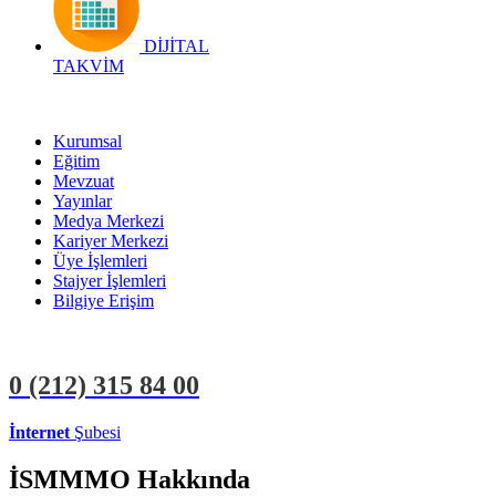
DİJİTAL
TAKVİM
Kurumsal
Eğitim
Mevzuat
Yayınlar
Medya Merkezi
Kariyer Merkezi
Üye İşlemleri
Stajyer İşlemleri
Bilgiye Erişim
0 (212)
315 84 00
İnternet
Şubesi
ÜYE İŞLEMLERİ
STAJYER İŞLEMLERİ
İSMMMO Hakkında