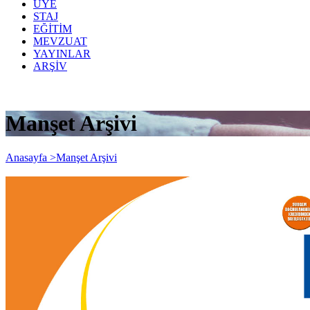
ÜYE
STAJ
EĞİTİM
MEVZUAT
YAYINLAR
ARŞİV
Manşet Arşivi
Anasayfa >
Manşet Arşivi